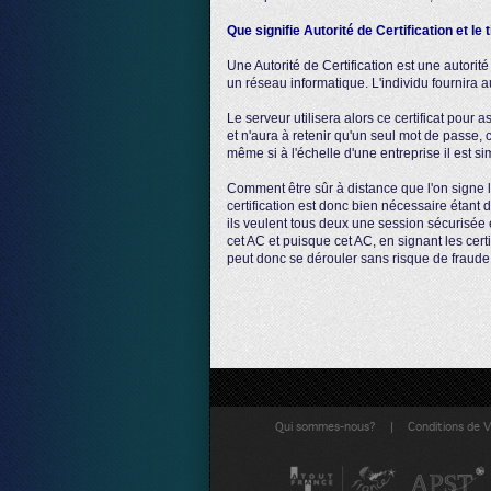
Que signifie Autorité de Certification et le 
Une Autorité de Certification est une autorité 
un réseau informatique. L'individu fournira aux
Le serveur utilisera alors ce certificat pour a
et n'aura à retenir qu'un seul mot de passe, ce
même si à l'échelle d'une entreprise il est si
Comment être sûr à distance que l'on signe l
certification est donc bien nécessaire étant 
ils veulent tous deux une session sécurisée 
cet AC et puisque cet AC, en signant les certi
peut donc se dérouler sans risque de fraude
|
Qui sommes-nous?
Conditions de 