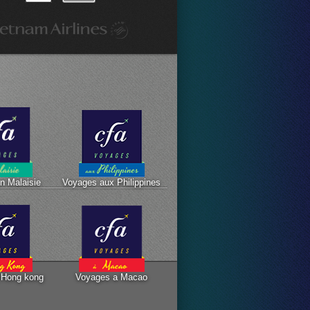
n Malaisie
Voyages aux Philippines
 Hong kong
Voyages a Macao