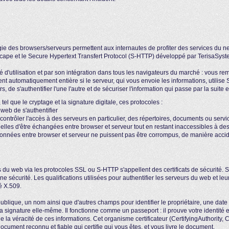
e des browsers/serveurs permettent aux internautes de profiter des services du ne
ape et le Secure Hypertext Transfert Protocol (S-HTTP) développé par TerisaSyst
é d'utilisation et par son intégration dans tous les navigateurs du marché : vous 
ent automatiquement entière si le serveur, qui vous envoie les informations, utilis
, de s'authentifier l'une l'autre et de sécuriser l'information qui passe par la suite e
el que le cryptage et la signature digitale, ces protocoles :
web de s'authentifier
 contrôler l'accès à des serveurs en particulier, des répertoires, documents ou servi
elles d'être échangées entre browser et serveur tout en restant inaccessibles à des
onnées entre browser et serveur ne puissent pas être corrompus, de manière accide
du web via les protocoles SSL ou S-HTTP s'appellent des certificats de sécurité. Sa
e sécurité. Les qualifications utilisées pour authentifier les serveurs du web et le
é X.509.
publique, un nom ainsi que d'autres champs pour identifier le propriétaire, une date
t la signature elle-même. Il fonctionne comme un passeport : il prouve votre identité e
 la véracité de ces informations. Cet organisme certificateur (CertifyingAuthority
 document reconnu et fiable qui certifie qui vous êtes, et vous livre le document.