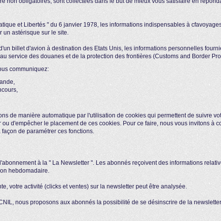
tère non obligatoires, sont collectées dans le but de mieux vous satisfaire en répo
atique et Libertés " du 6 janvier 1978, les informations indispensables à cfavoyages.f
un astérisque sur le site.
n billet d'avion à destination des Etats Unis, les informations personnelles fournie
ervice des douanes et de la protection des frontières (Customs and Border Protec
 vous communiquez:
ande,
ncours,
ons de manière automatique par l'utilisation de cookies qui permettent de suivre vot
 ou d'empêcher le placement de ces cookies. Pour ce faire, nous vous invitons à con
a façon de paramétrer ces fonctions.
d'abonnement à la " La Newsletter ". Les abonnés reçoivent des informations relative
usion hebdomadaire.
e, votre activité (clicks et ventes) sur la newsletter peut être analysée.
L, nous proposons aux abonnés la possibilité de se désinscrire de la newsletter,