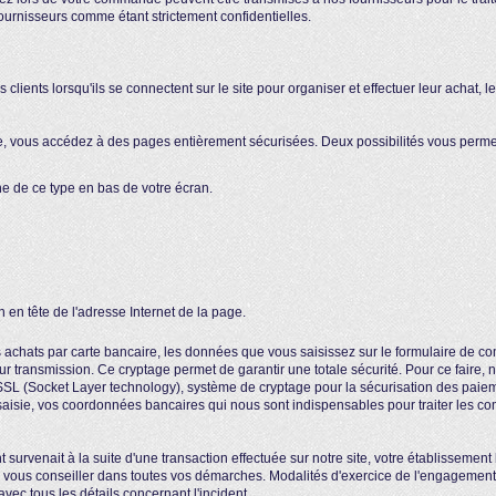
fournisseurs comme étant strictement confidentielles.
clients lorsqu'ils se connectent sur le site pour organiser et effectuer leur achat, le
ous accédez à des pages entièrement sécurisées. Deux possibilités vous permette
ne de ce type en bas de votre écran.
en en tête de l'adresse Internet de la page.
achats par carte bancaire, les données que vous saisissez sur le formulaire de
ur transmission. Ce cryptage permet de garantir une totale sécurité. Pour ce faire, 
SL (Socket Layer technology), système de cryptage pour la sécurisation des paiemen
saisie, vos coordonnées bancaires qui nous sont indispensables pour traiter les c
t survenait à la suite d'une transaction effectuée sur notre site, votre établisseme
vous conseiller dans toutes vos démarches. Modalités d'exercice de l'engagement 
vec tous les détails concernant l'incident.