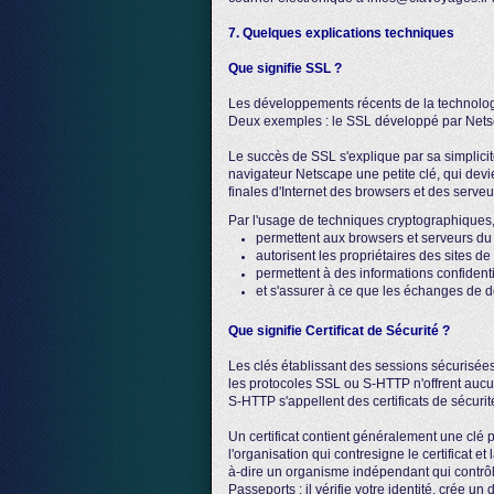
7. Quelques explications techniques
Que signifie SSL ?
Les développements récents de la technologi
Deux exemples : le SSL développé par Netsc
Le succès de SSL s'explique par sa simplicit
navigateur Netscape une petite clé, qui devi
finales d'Internet des browsers et des serveurs
Par l'usage de techniques cryptographiques, t
permettent aux browsers et serveurs du 
autorisent les propriétaires des sites de
permettent à des informations confidenti
et s'assurer à ce que les échanges de d
Que signifie Certificat de Sécurité ?
Les clés établissant des sessions sécurisées 
les protocoles SSL ou S-HTTP n'offrent aucun
S-HTTP s'appellent des certificats de sécurit
Un certificat contient généralement une clé 
l'organisation qui contresigne le certificat e
à-dire un organisme indépendant qui contrôle
Passeports : il vérifie votre identité, crée un