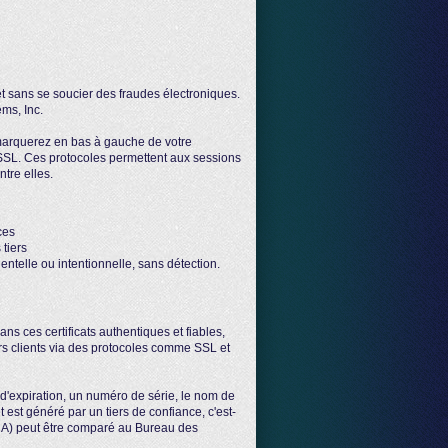
t sans se soucier des fraudes électroniques.
ems, Inc.
remarquerez en bas à gauche de votre
e SSL. Ces protocoles permettent aux sessions
ntre elles.
ces
 tiers
ntelle ou intentionnelle, sans détection.
ns ces certificats authentiques et fiables,
urs clients via des protocoles comme SSL et
 d'expiration, un numéro de série, le nom de
t est généré par un tiers de confiance, c'est-
, CA) peut être comparé au Bureau des