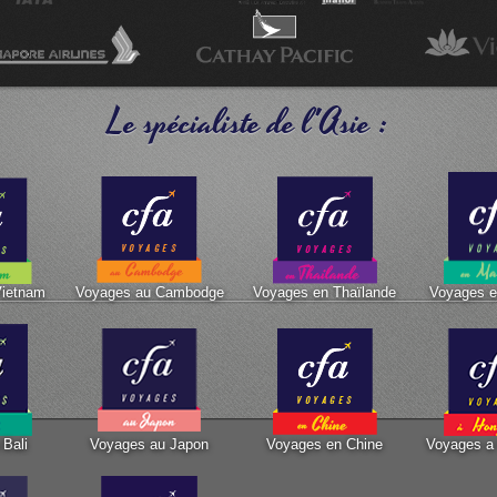
Le spécialiste de l'Asie :
Vietnam
Voyages au Cambodge
Voyages en Thaïlande
Voyages e
Bali
Voyages au Japon
Voyages en Chine
Voyages a