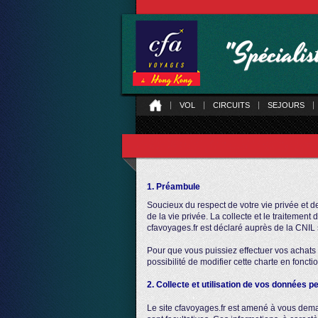
"Spéciali
VOL
CIRCUITS
SEJOURS
1. Préambule
Soucieux du respect de votre vie privée et de
de la vie privée. La collecte et le traitement
cfavoyages.fr est déclaré auprès de la CNI
Pour que vous puissiez effectuer vos achats s
possibilité de modifier cette charte en fonctio
2. Collecte et utilisation de vos données p
Le site cfavoyages.fr est amené à vous dema