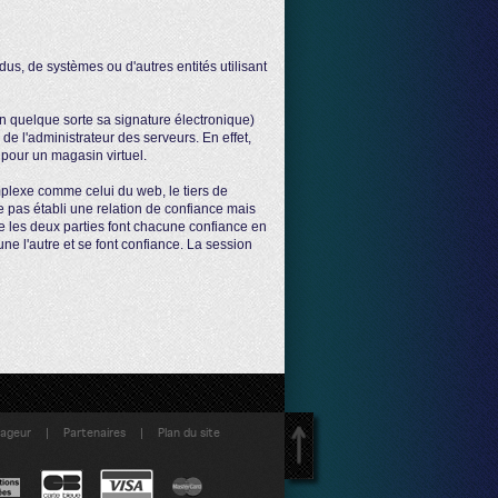
vidus, de systèmes ou d'autres entités utilisant
st en quelque sorte sa signature électronique)
i de l'administrateur des serveurs. En effet,
s pour un magasin virtuel.
mplexe comme celui du web, le tiers de
te pas établi une relation de confiance mais
ue les deux parties font chacune confiance en
'une l'autre et se font confiance. La session
|
|
yageur
Partenaires
Plan du site