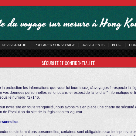
ste du voyage sur mesure à Hong K
DEVIS GRATUIT
PREPARER SON VOYAGE
AVIS CLIENTS
BLOG
CON
SÉCURITÉ ET CONFIDENTIALITÉ
 la protection les informations que vous lui fournissez, cfavoyages.fr respecte la lé
 de vos données personnelles se font dans le respect de la loi dite " informatique et l
L sous le numéro 727146.
ur notre site en toute tranquillité, nous avons mis en place une charte de sécurité 
n de l'évolution du site de la législation en vigueur.
ersonnelles
nder des informations personnelles, certaines sont obligatoires car indispensabl