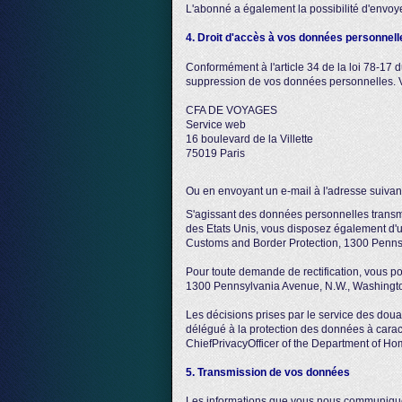
L'abonné a également la possibilité d'envoy
4. Droit d'accès à vos données personnell
Conformément à l'article 34 de la loi 78-17 du
suppression de vos données personnelles. Vo
CFA DE VOYAGES
Service web
16 boulevard de la Villette
75019 Paris
Ou en envoyant un e-mail à l'adresse suivan
S'agissant des données personnelles transmi
des Etats Unis, vous disposez également d'un
Customs and Border Protection, 1300 Penns
Pour toute demande de rectification, vous p
1300 Pennsylvania Avenue, N.W., Washingt
Les décisions prises par le service des doua
délégué à la protection des données à caractè
ChiefPrivacyOfficer of the Department of Ho
5. Transmission de vos données
Les informations que vous nous communiquez 