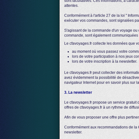
sont facultatives. Ces informations, à carac
attentes.
Conformément à l'article 27 de la loi " Inform
exécuter vos commandes, sont signalées par 
S'agissant de la commande d'un voyage ou d'u
commande, sont également communiquées au s
Le cfavoyages.fr collecte les données que
au moment où vous passez votre comm
lors de votre participation à nos jeux co
lors de votre inscription à la newsletter.
Le cfavoyages.fr peut collecter des informati
avez évidemment la possibilité de désactiver
navigateur Internet pour en savoir plus sur l
3. La newsletter
Le cfavoyages.fr propose un service gratuit 
offres de cfavoyages.fr à un rythme de diff
Afin de vous proposer une offre plus pertinent
Conformément aux recommandations de la CNI
newsletter.