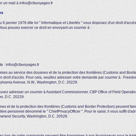
er un mail à infos@cfavoyages.fr
es
 6 janvier 1978 dite loi " Informatique et Libertés " vous disposez d'un droit d'accès,
us pouvez exercer ce droit en envoyant un courrier à :
te : infos@cfavoyages.fr
ses au service des douanes et de la protection des frontières (Customs and Border
 droit d'accès. Pour cela, veuillez adresser votre demande par courrier à : Freedo
ylvania Avenue, N.W., Washington, D.C. 20229.
ouvez adresser un courrier à Assistant Commissionner, CBP Office of Field Operati
on, D.C. 20229.
nes et de la protection des frontières (Customs and Border Protection) peuvent fair
re personnel dénommé le " ChiefPrivacyOfficer ". Pour le saisir, il vous suffit d'adr
meland Security, Washington, D.C. 20528.
lors de votre commande peuvent être transmises à nos fournisseurs pour le traite