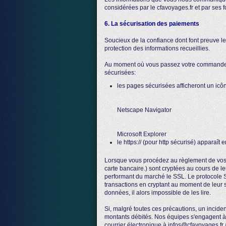
considérées par le cfavoyages.fr et par ses 
6. La sécurisation des paiements
Soucieux de la confiance dont font preuve les 
protection des informations recueillies.
Au moment où vous passez votre commande, v
sécurisées:
les pages sécurisées afficheront un icô
Netscape Navigator
Microsoft Explorer
le https:// (pour http sécurisé) apparaît 
Lorsque vous procédez au règlement de vos 
carte bancaire.) sont cryptées au cours de le
performant du marché le SSL. Le protocole S
transactions en cryptant au moment de leur 
données, il alors impossible de les lire.
Si, malgré toutes ces précautions, un inciden
montants débités. Nos équipes s'engagent à 
courrier électronique à infos@cfavoyages.fr a