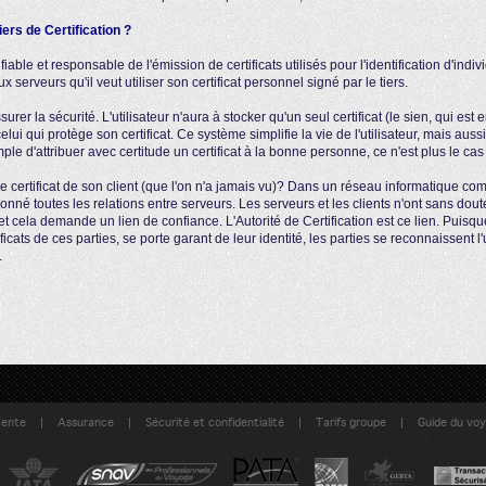
tiers de Certification ?
fiable et responsable de l'émission de certificats utilisés pour l'identification d'indi
 serveurs qu'il veut utiliser son certificat personnel signé par le tiers.
ssurer la sécurité. L'utilisateur n'aura à stocker qu'un seul certificat (le sien, qui e
lui qui protège son certificat. Ce système simplifie la vie de l'utilisateur, mais auss
mple d'attribuer avec certitude un certificat à la bonne personne, ce n'est plus le ca
e certificat de son client (que l'on n'a jamais vu)? Dans un réseau informatique co
donné toutes les relations entre serveurs. Les serveurs et les clients n'ont sans dou
et cela demande un lien de confiance. L'Autorité de Certification est ce lien. Puisq
ficats de ces parties, se porte garant de leur identité, les parties se reconnaissent l
.
|
|
|
|
Vente
Assurance
Sécurité et confidentialité
Tarifs groupe
Guide du vo