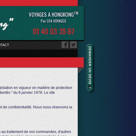
TM
VOYAGES A HONGKONG
ong"
Par CFA VOYAGES
01 40 03 35 87
TACT
gislation en vigueur en matière de protection
ibertés " du 6 janvier 1978. Le site
et de confidentialité. Nous nous réservons la
es au traitement de vos commandes, d'autres