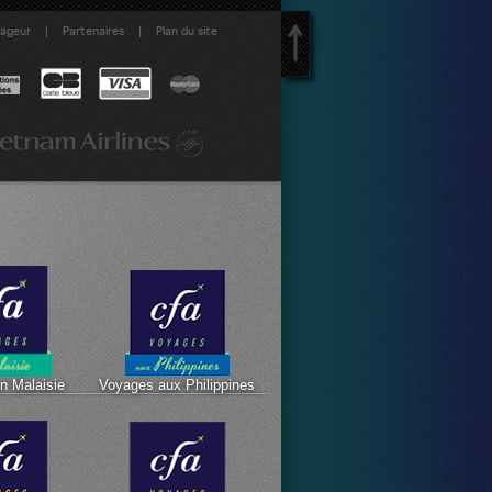
|
|
yageur
Partenaires
Plan du site
n Malaisie
Voyages aux Philippines