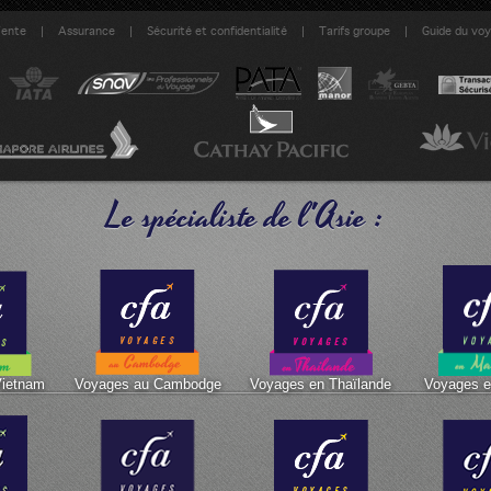
|
|
|
|
Vente
Assurance
Sécurité et confidentialité
Tarifs groupe
Guide du vo
Le spécialiste de l'Asie :
Vietnam
Voyages au Cambodge
Voyages en Thaïlande
Voyages e