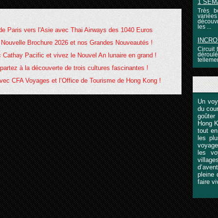
1 SEM
Très b
variée
découvr
les ...
 de Paris vers l'Asie avec Thai Airways des 1040 Euros
INCRO
e Nouvelle Brochure 2026 et nos Grandes Nouveautés !
Circuit
déroulé
Cathay Pacific et vivez le Nouvel An lunaire en grand !
telleme
partez à la découverte de trois cultures fascinantes !
 avec CFA Voyages et l’Office de Tourisme de Hong Kong !
Un voy
du cour
goûter
Hong Ko
tout en
les pl
voyage
les v
villag
d’avent
pleine 
faire v