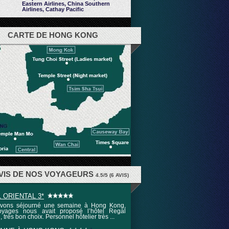
Eastern Airlines, China Southern
Airlines, Cathay Pacific
CARTE DE HONG KONG
AVIS DE NOS VOYAGEURS
4.5
/
5
(
6
AVIS)
 ORIENTAL 3*
vons séjourné une semaine à Hong Kong,
yages nous avait proposé l’hôtel Regal
, très bon choix. Personnel hôtelier très ...