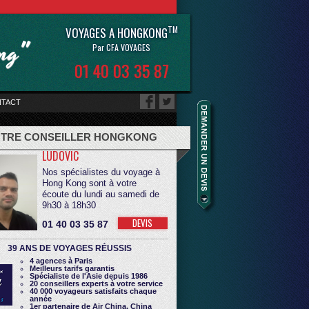
TM
VOYAGES A HONGKONG
ong"
Par CFA VOYAGES
01 40 03 35 87
TACT
TRE CONSEILLER HONGKONG
LUDOVIC
Nos spécialistes du voyage à
Hong Kong sont à votre
écoute du lundi au samedi de
9h30 à 18h30
DEVIS
01 40 03 35 87
39 ANS DE VOYAGES RÉUSSIS
4 agences à Paris
Meilleurs tarifs garantis
Spécialiste de l'Asie depuis 1986
20 conseillers experts à votre service
40 000 voyageurs satisfaits chaque
année
1er partenaire de Air China, China