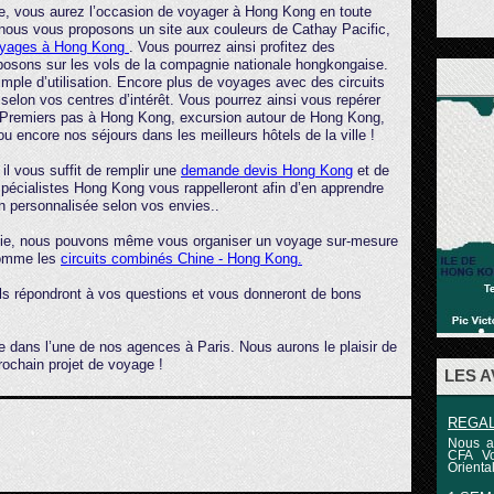
e, vous aurez l’occasion de voyager à Hong Kong en toute
, nous vous proposons un site aux couleurs de Cathay Pacific,
yages à Hong Kong
. Vous pourrez ainsi profitez des
posons sur les vols de la compagnie nationale hongkongaise.
imple d’utilisation. Encore plus de voyages avec des circuits
elon vos centres d’intérêt. Vous pourrez ainsi vous repérer
: Premiers pas à Hong Kong, excursion autour de Hong Kong,
 encore nos séjours dans les meilleurs hôtels de la ville !
l vous suffit de remplir une
demande devis Hong Kong
et de
spécialistes Hong Kong vous rappelleront afin d’en apprendre
on personnalisée selon vos envies..
Asie, nous pouvons même vous organiser un voyage sur-mesure
 comme les
circuits combinés Chine - Hong Kong.
ils répondront à vos questions et vous donneront de bons
 dans l’une de nos agences à Paris. Nous aurons le plaisir de
prochain projet de voyage !
LES 
REGAL
Nous a
CFA Vo
Oriental