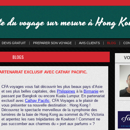
ste du voyage sur mesure à Hong K
DEVIS GRATUIT
PREPARER SON VOYAGE
AVIS CLIENTS
BLOG
CON
BLOGS
VO
RTENARIAT EXCLUSIF AVEC CATHAY PACIFIC.
CFA voyages vous fait découvrir les plus beaux pays d’Asie
et ses plus belles capitales, des
Philippines
à la
Birmanie
en
passant par Bangkok ou encore Kuala Lumpur. En partenariat
exclusif avec
Cathay Pacific
, CFA Voyages a le plaisir de
vous présenter sa nouvelle destination : Hong Kong !
Découvrez le spectacle merveilleux de la symphonie des
lumières de la baie de Hong Kong au sommet du Pic Victoria
et arpentez les rues trépidantes de Kowloon ! Comment ne
pas succomber aux charmes du « port aux parfums » ?