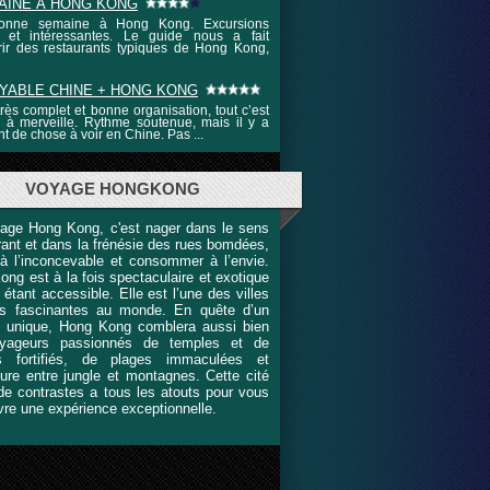
AINE À HONG KONG
onne semaine à Hong Kong. Excursions
s et intéressantes. Le guide nous a fait
ir des restaurants typiques de Hong Kong,
YABLE CHINE + HONG KONG
 très complet et bonne organisation, tout c’est
 à merveille. Rythme soutenue, mais il y a
nt de chose à voir en Chine. Pas ...
VOYAGE HONGKONG
age Hong Kong, c'est nager dans le sens
ant et dans la frénésie des rues bomdées,
 à l’inconcevable et consommer à l’envie.
ng est à la fois spectaculaire et exotique
 étant accessible. Elle est l’une des villes
us fascinantes au monde. En quête d’un
 unique, Hong Kong comblera aussi bien
oyageurs passionnés de temples et de
es fortifiés, de plages immaculées et
ure entre jungle et montagnes. Cette cité
de contrastes a tous les atouts pour vous
ivre une expérience exceptionnelle.