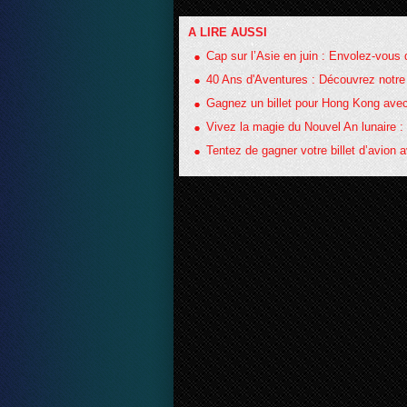
A LIRE AUSSI
Cap sur l’Asie en juin : Envolez-vous
40 Ans d'Aventures : Découvrez notr
Gagnez un billet pour Hong Kong avec 
Vivez la magie du Nouvel An lunaire : 
Tentez de gagner votre billet d’avion