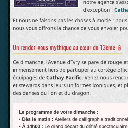
notre agence s'ass
d'exception :
Catha
Et nous ne faisons pas les choses à moitié : nous 
nous vous offrons la chance de vous envoler po
Un rendez-vous mythique au cœur du 13ème 🏮
Ce dimanche, l’Avenue d’Ivry se pare de rouge e
immensément fiers de participer au cortège offic
équipages de
Cathay Pacific
. Venez nous rencon
et stewards dans leurs uniformes iconiques, et p
des danses du lion et du dragon.
Le programme de votre dimanche :
•
Dès le matin :
Ateliers de calligraphie traditionnel
•
À 14h00 :
Le grand départ du défilé spectaculaire