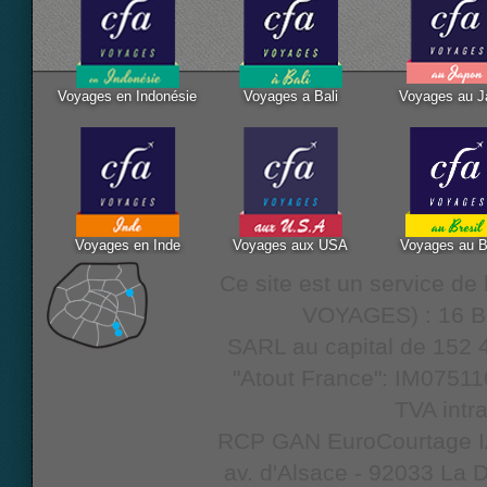
Voyages en Indonésie
Voyages a Bali
Voyages au J
Voyages en Inde
Voyages aux USA
Voyages au B
Ce site est un service d
VOYAGES) : 16 Bo
SARL au capital de 152 4
"Atout France": IM07511
TVA intr
RCP GAN EuroCourtage IAR
av. d'Alsace - 92033 La D