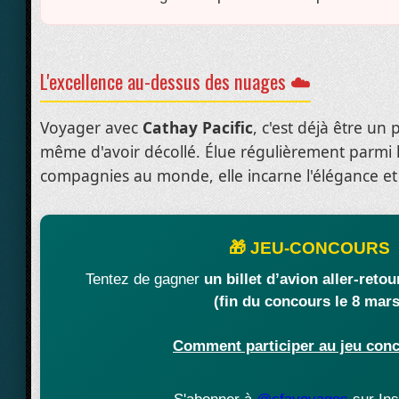
L'excellence au-dessus des nuages ☁️
Voyager avec
Cathay Pacific
, c'est déjà être u
même d'avoir décollé. Élue régulièrement parmi l
compagnies au monde, elle incarne l'élégance et l
🎁 JEU-CONCOURS
Tentez de gagner
un billet d’avion aller-ret
(fin du concours le 8 mars
Comment participer au jeu con