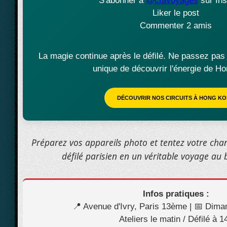
S'abonner à
@cfavoyages
sur In
Liker le post
Commenter 2 amis
La magie continue après le défilé. Ne passez pas
unique de découvrir l'énergie de H
DÉCOUVRIR NOS CIRCUITS À HONG K
Préparez vos appareils photo et tentez votre cha
défilé parisien en un véritable voyage au
Infos pratiques :
📍 Avenue d'Ivry, Paris 13ème | 📅 Dim
Ateliers le matin / Défilé à 1