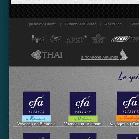
|
|
|
Qui sommes-nous?
Conditions de Vente
Assurance
Sécuri
Le spé
Voyages en Birmanie
Voyages au Vietnam
Voyages au Ca