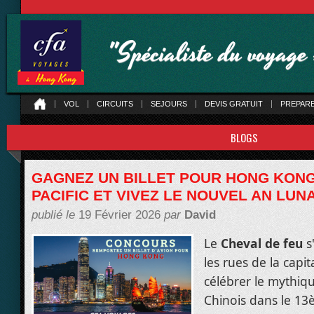
"Spécialiste du voyag
VOL
CIRCUITS
SEJOURS
DEVIS GRATUIT
PREPAR
BLOGS
GAGNEZ UN BILLET POUR HONG KONG
PACIFIC ET VIVEZ LE NOUVEL AN LUN
publié le
19 Février 2026
par
David
Le
Cheval de feu
s'
les rues de la capi
célébrer le mythiq
Chinois dans le 1