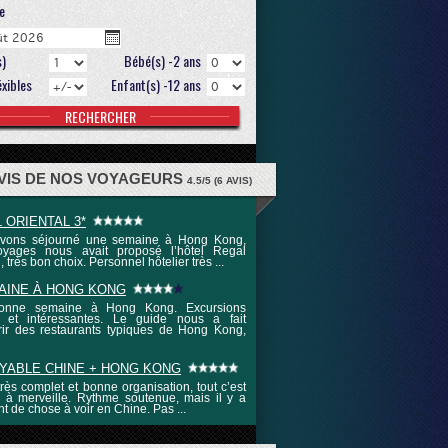
e
s)
Bébé(s) -2 ans
éxibles
Enfant(s) -12 ans
AVIS DE NOS VOYAGEURS
4.5
/
5
(
6
AVIS)
 ORIENTAL 3*
vons séjourné une semaine à Hong Kong,
yages nous avait proposé l’hôtel Regal
, très bon choix. Personnel hôtelier très ...
AINE À HONG KONG
onne semaine à Hong Kong. Excursions
s et intéressantes. Le guide nous a fait
ir des restaurants typiques de Hong Kong,
YABLE CHINE + HONG KONG
 très complet et bonne organisation, tout c’est
 à merveille. Rythme soutenue, mais il y a
nt de chose à voir en Chine. Pas ...