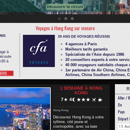
Voyages à Hong Kong sur mesure
ONG
39 ANS DE VOYAGES RÉUSSIS
4 agences à Paris
Meilleurs tarifs garantis
age à
Spécialiste de l'Asie depuis 1986
 écoute
20 conseillers experts à votre servic
h30 à
40 000 voyageurs satisfaits chaque
1er partenaire de Air China, China 
DEVIS
Airlines, China Southern Airlines, C
1 SEMAINE À HONG
R
KONG
Aller / 
7
4
De
Hong Kong
Pays
Découvrez Hong Kong à votre
Départ 
rythme, cité jeune et
cosmopolite, avec sa baie