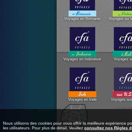
Voyages en Birmanie
Voyages au 
Voyages en Indonésie
Voyages a 
Voyages en Inde
Voyages au
Ce site es
SARL au capital 
RCP GAN EuroC
Nous utilisons des cookies pour vous offrir la meilleure expérience p
les utilisateurs. Pour plus de détail, Veuillez
consultez nos Règles de