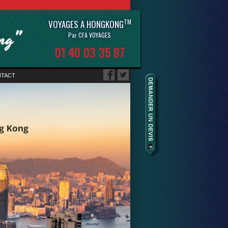
TM
VOYAGES A HONGKONG
ong"
Par CFA VOYAGES
01 40 03 35 87
TACT