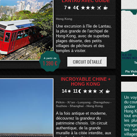
LANTAU AVEC GUIDE
7
4
Hong Kong
Une excursion à l'île de Lantau,
la plus grande de l'archipel de
Hong-Kong, avec de superbes
plages déserte, des petits
villages de pêcheurs et des
temples à visiter.
A partir de
CIRCUIT DÉTAILLÉ
1 390 €
INCROYABLE CHINE +
HONG KONG
14
11
Un voy
du cour
Pékin - Xi’an - Luoyang - Zhengzhou -
Suzhou - Shanghai - Hong Kong
goûter
Hong Ko
A la fois antique et moderne,
tout en
découvrez la grandeur du
les pl
patrimoine chinois. Un circuit
voyage
authentique, de la grande
les v
muraille à la citée interdite, aux
villag