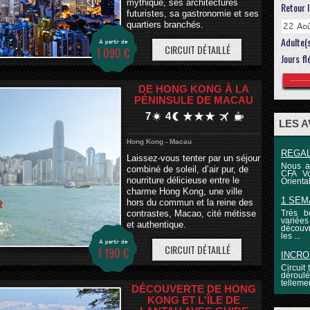
mythique, ses architectures
Retour l
futuristes, sa gastronomie et ses
quartiers branchés.
Adulte(
A partir de
CIRCUIT DÉTAILLÉ
1 090 €
Jours fl
DE HONG KONG À LA
PÉNINSULE DE MACAU
7
4
LES 
Hong Kong - Macau
REGAL
Laissez-vous tenter par un séjour
Nous a
combiné de soleil, d’air pur, de
CFA Vo
nourriture délicieuse entre le
Oriental
charme Hong Kong, une ville
1 SEM
hors du commun et la reine des
contrastes, Macao, cité métisse
Très b
variée
et authentique.
découvr
les ...
A partir de
CIRCUIT DÉTAILLÉ
1 190 €
INCRO
Circuit
déroulé
telleme
DÉCOUVERTE DE HONG
KONG ET L'ÎLE DE