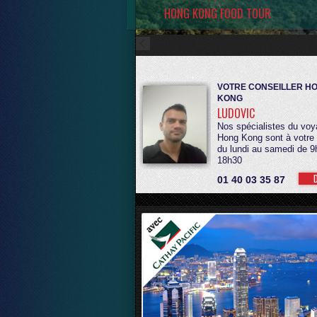
 NOS VOYAGES SUR MESURE
VOTRE CONSEILLER H
KONG
LUDOVIC
Nos spécialistes du voy
Hong Kong sont à votre
du lundi au samedi de 9
18h30
01 40 03 35 87