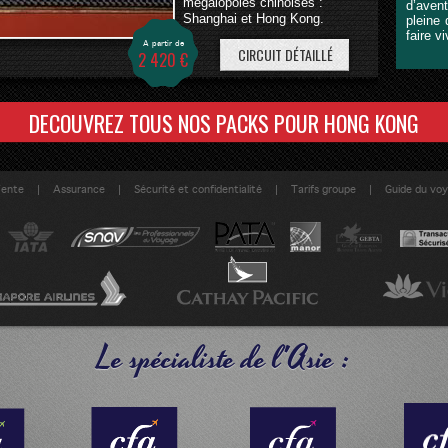
mégalopoles chinoises :
d’avent
Shanghai et Hong Kong.
pleine 
faire v
A partir de
CIRCUIT DÉTAILLÉ
2 420 €
|
|
|
|
Vente
Assurance
Sécurité et confidentialité
Tarifs groupe
Guide du vo
Le spécialiste de l'Asie :