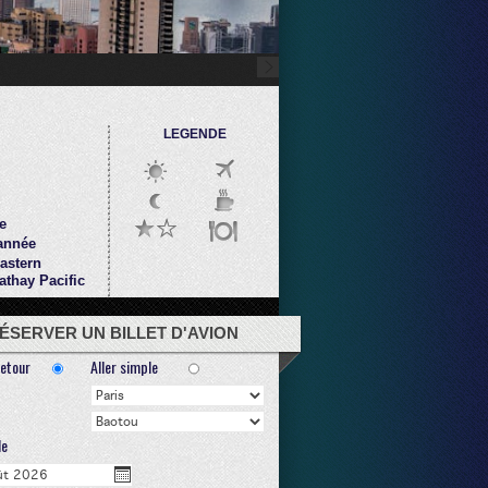
LEGENDE
e
 année
Eastern
athay Pacific
ÉSERVER UN BILLET D'AVION
Retour
Aller simple
le